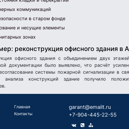
стояния кладки и перекрытий
енерных коммуникаций
езопасности в старом фонде
нование и несущие элементы
нитарных зонах
ер: реконструкция офисного здания в 
рукция офисного здания с объединением двух этаже
ной документации было выявлено, что расчёт усиле
ресогласование системы пожарной сигнализации в свя
о анализа конструкций здание получило полож
ев.
garant@emailt.ru
Главная
Контакты
+7-904-445-22-55