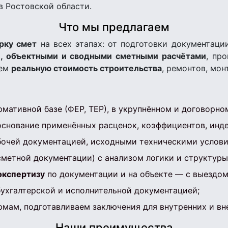
в Ростовской области.
Что мы предлагаем
рку смет
на всех этапах: от подготовки документаци
, объектными и сводными сметными расчётами
, пр
аем
реальную стоимость строительства
, ремонтов, мо
мативной базе (ФЕР, ТЕР), в укрупнённом и договорно
боснование применённых расценок, коэффициентов, инд
бочей документацией, исходными техническими услови
метной документации) с анализом логики и структуры 
экспертизу
по документации и на объекте — с выездом
бухгалтерской и исполнительной документацией;
мам, подготавливаем заключения для внутренних и вн
Наши преимущества